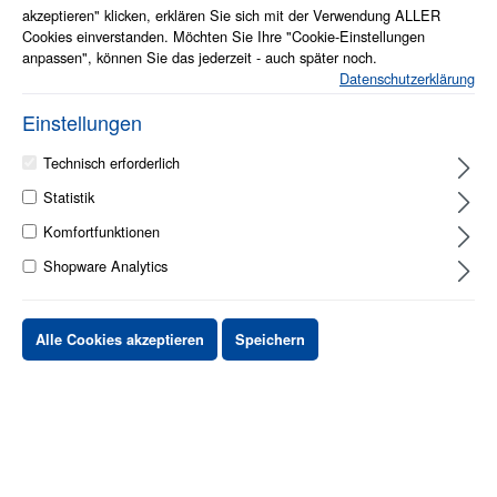
akzeptieren" klicken, erklären Sie sich mit der Verwendung ALLER
Cookies einverstanden. Möchten Sie Ihre "Cookie-Einstellungen
anpassen", können Sie das jederzeit - auch später noch.
Datenschutzerklärung
Einstellungen
Technisch erforderlich
Statistik
1 - 2 Werktage
Komfortfunktionen
Shopware Analytics
Stück
Preis netto
bis
X
XX,XX €
Alle Cookies akzeptieren
Speichern
ab
X
XX,XX €
-X%
ab
X
XX,XX €
-XX%
XX,XX €
*