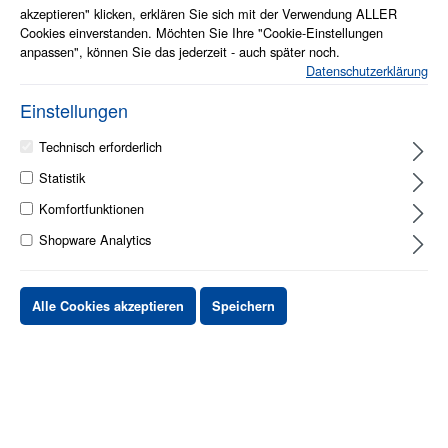
akzeptieren" klicken, erklären Sie sich mit der Verwendung ALLER
Cookies einverstanden. Möchten Sie Ihre "Cookie-Einstellungen
anpassen", können Sie das jederzeit - auch später noch.
Datenschutzerklärung
Einstellungen
Technisch erforderlich
Statistik
1 - 2 Werktage
Komfortfunktionen
Shopware Analytics
Stück
Preis netto
bis
X
XX,XX €
Alle Cookies akzeptieren
Speichern
ab
X
XX,XX €
-X%
ab
X
XX,XX €
-XX%
XX,XX €
*