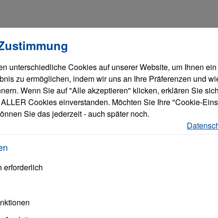
llungen
verwendet Cookies, um eine bestmögliche Erfahrung bieten zu
 Zustimmung
n unterschiedliche Cookies auf unserer Website, um Ihnen ein
bnis zu ermöglichen, indem wir uns an Ihre Präferenzen und wi
ern. Wenn Sie auf "Alle akzeptieren" klicken, erklären Sie sich
ALLER Cookies einverstanden. Möchten Sie Ihre "Cookie-Eins
önnen Sie das jederzeit - auch später noch.
schrifteinzug
Datensch
en
 erforderlich
ken
unktionen
alle Soennecken
führenden genossenschaftlichen
Produkte