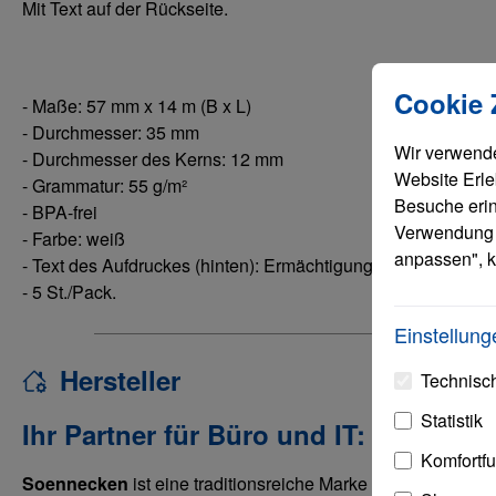
Mit Text auf der Rückseite.
Cookie-Einste
Diese Website 
Cookie
- Maße: 57 mm x 14 m (B x L)
- Durchmesser: 35 mm
Wir verwende
- Durchmesser des Kerns: 12 mm
Website Erle
- Grammatur: 55 g/m²
Besuche erinn
- BPA-frei
Verwendung 
- Farbe: weiß
anpassen", k
- Text des Aufdruckes (hinten): Ermächtigung zum SEPA-Last
- 5 St./Pack.
Einstellung
Hersteller
Technisch
Statistik
Ihr Partner für Büro und IT: Soennec
Komfortf
Soennecken
ist eine traditionsreiche Marke und eine der 