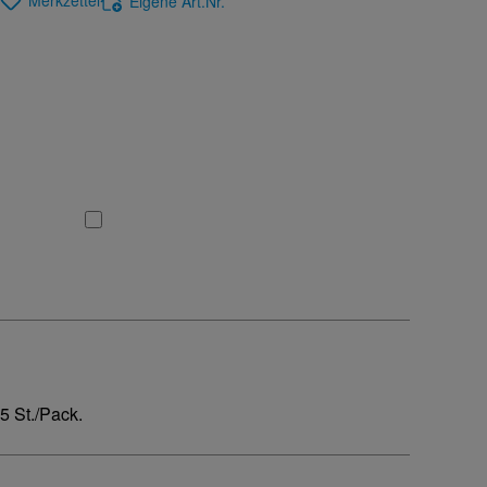
Merkzettel
Eigene Art.Nr.
 St./Pack.