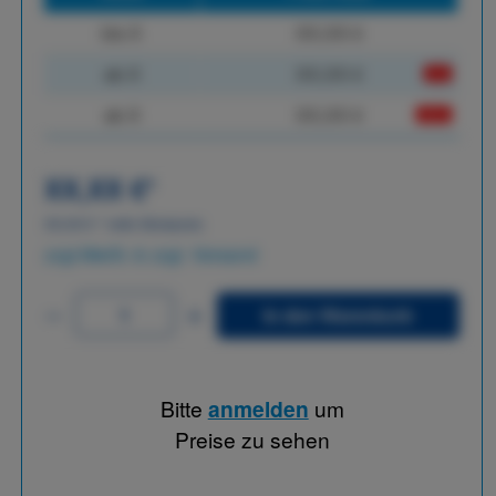
bis
X
XX,XX €
ab
X
XX,XX €
-X%
ab
X
XX,XX €
-XX%
XX,XX €
*
XX,XX €
*
netto Stückpreis
zzgl.MwSt. & zzgl. Versand
In den Warenkorb
Bitte
anmelden
um
Preise zu sehen