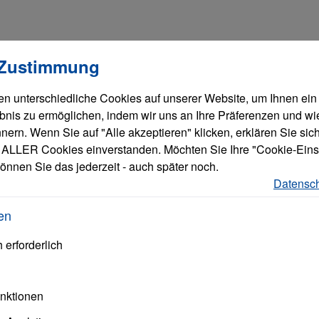
llungen
verwendet Cookies, um eine bestmögliche Erfahrung bieten zu
 Zustimmung
n unterschiedliche Cookies auf unserer Website, um Ihnen ein
bnis zu ermöglichen, indem wir uns an Ihre Präferenzen und wi
ern. Wenn Sie auf "Alle akzeptieren" klicken, erklären Sie sich
ALLER Cookies einverstanden. Möchten Sie Ihre "Cookie-Eins
önnen Sie das jederzeit - auch später noch.
schrifteinzug
Datensch
en
 erforderlich
ken
unktionen
alle Soennecken
führenden genossenschaftlichen
Produkte