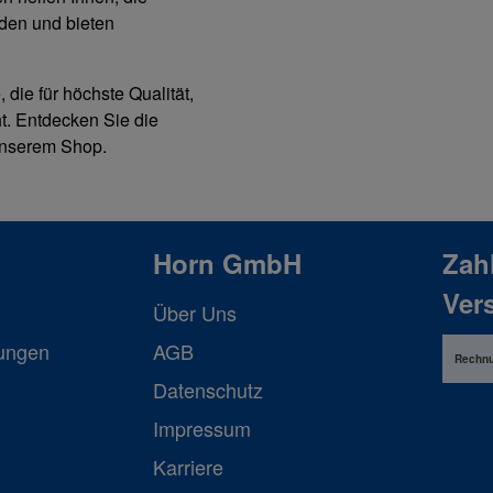
nden und bieten
die für höchste Qualität,
t. Entdecken Sie die
 unserem Shop.
Horn GmbH
Zah
Ver
Über Uns
lungen
AGB
Rechn
Datenschutz
Impressum
Karriere