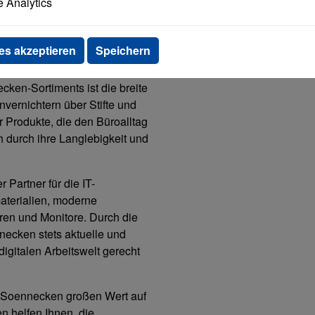
 Analytics
anzeigen
e in Deutschland. Als starker
es Sortiment, das auf
elt von Unternehmen und
es akzeptieren
Speichern
ken-Sortiments ist die breite
vernichtern über Stifte und
 Produkte, die den Büroalltag
ch durch ihre Langlebigkeit und
 Partner für die IT-
aterialien, moderne
ren und Monitore. Durch die
ecken stets aktuelle und
igitalen Arbeitswelt gerecht
 Soennecken großen Wert auf
n helfen Ihnen, die