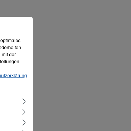
 können.
Mehr Informationen ...
 optimales
ederholten
 mit der
tellungen
utzerklärung