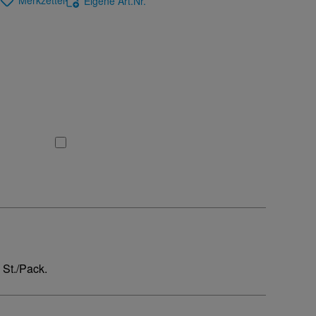
Merkzettel
Eigene Art.Nr.
St./Pack.