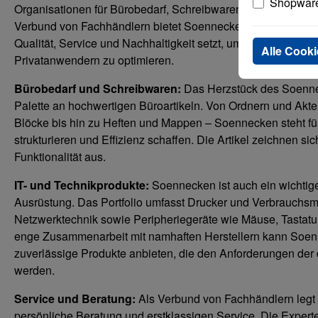
Shopware
Organisationen für Bürobedarf, Schreibwaren und IT-Produkt
Verbund von Fachhändlern bietet Soennecken ein umfassend
Qualität, Service und Nachhaltigkeit setzt, um die Arbeitsw
Alle Cooki
Privatanwendern zu optimieren.
Bürobedarf und Schreibwaren:
Das Herzstück des Soennec
Palette an hochwertigen Büroartikeln. Von Ordnern und Akten
Blöcke bis hin zu Heften und Mappen – Soennecken steht für
strukturieren und Effizienz schaffen. Die Artikel zeichnen si
Funktionalität aus.
IT- und Technikprodukte:
Soennecken ist auch ein wichtiger
Ausrüstung. Das Portfolio umfasst Drucker und Verbrauchsm
Netzwerktechnik sowie Peripheriegeräte wie Mäuse, Tastatu
enge Zusammenarbeit mit namhaften Herstellern kann Soenn
zuverlässige Produkte anbieten, die den Anforderungen der d
werden.
Service und Beratung:
Als Verbund von Fachhändlern legt
persönliche Beratung und erstklassigen Service. Die Experte