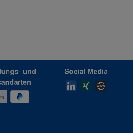
lungs- und
Social Media
sandarten
LinkedIn
Xing
Horn Website
ung
PayPal