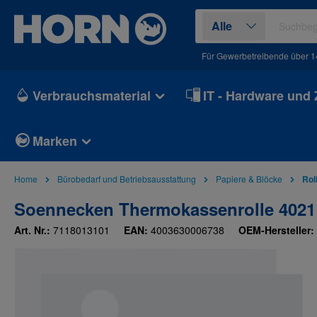
springen
Zur Hauptnavigation springen
Alle
Für Gewerbetreibende über 1
Verbrauchsmaterial
IT - Hardware und
Marken
Home
Bürobedarf und Betriebsausstattung
Papiere & Blöcke
Rol
Soennecken Thermokassenrolle 4021
Art. Nr.:
7118013101
EAN:
4003630006738
OEM-Hersteller:
Bildergalerie überspringen