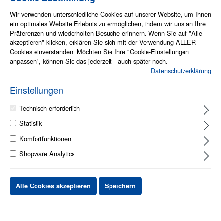
Wir verwenden unterschiedliche Cookies auf unserer Website, um Ihnen
ein optimales Website Erlebnis zu ermöglichen, indem wir uns an Ihre
Präferenzen und wiederholten Besuche erinnern. Wenn Sie auf "Alle
akzeptieren" klicken, erklären Sie sich mit der Verwendung ALLER
Info zum Artikel
Cookies einverstanden. Möchten Sie Ihre "Cookie-Einstellungen
anpassen", können Sie das jederzeit - auch später noch.
Hochwertiger, farbintensiver Fasermaler für kräftige Linien und
Datenschutzerklärung
deckende Flächen
Ausgesuchte Farbstoffe für hohe Brillanz und Leuchtkraft
Einstellungen
Formstabile, eindrückgesicherte M-Spitze für gleichmäßige
Farbabgabe
Technisch erforderlich
Geruchsneutrale, wasservermalbare Tinte auf Wasserbasis
Ventilierte Kappe
Statistik
Bis zu 24 Stunden offenlagerfähig
Komfortfunktionen
Lieblingsstift zum Malen, Unterstreichen und Ausmalen
Klassisches STABILO Kantendesign signalisiert hohe Qualität auf
Shopware Analytics
den ersten Blick
Das Referenz-Produkt im Fasermaler-Markt
Alle Cookies akzeptieren
Speichern
1 - 2 Werktage