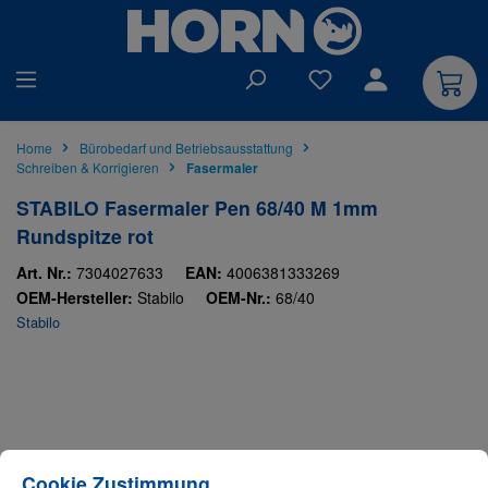
alt springen
Du hast 0 Produkte auf
Home
Bürobedarf und Betriebsausstattung
Schreiben & Korrigieren
Fasermaler
STABILO Fasermaler Pen 68/40 M 1mm
Rundspitze rot
Art. Nr.:
7304027633
EAN:
4006381333269
OEM-Hersteller:
Stabilo
OEM-Nr.:
68/40
Stabilo
Bildergalerie überspringen
Cookie-Einstellungen
Diese Website verwendet Cookies, um eine bestmögliche Erfahrung bieten zu
Cookie Zustimmung