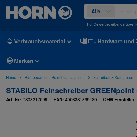
springen
Zur Hauptnavigation springen
Alle
Für Gewerbetreibende über 1
Verbrauchsmaterial
IT - Hardware und
Marken
Home
Bürobedarf und Betriebsausstattung
Schreiben & Korrigieren
STABILO Feinschreiber GREENpoint 60
Art. Nr.:
7303217099
EAN:
4006381399180
OEM-Hersteller:
Bildergalerie überspringen