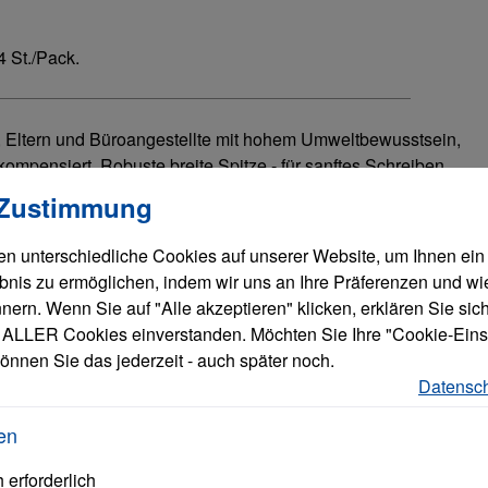
 St./Pack.
, Eltern und Büroangestellte mit hohem Umweltbewusstsein,
ompensiert. Robuste breite Spitze - für sanftes Schreiben,
llungen
verwendet Cookies, um eine bestmögliche Erfahrung bieten zu
n. Handliche Stiftlänge und Clip für mehr Mobilität.
 Zustimmung
n unterschiedliche Cookies auf unserer Website, um Ihnen ein
bnis zu ermöglichen, indem wir uns an Ihre Präferenzen und wi
ern. Wenn Sie auf "Alle akzeptieren" klicken, erklären Sie sich
ALLER Cookies einverstanden. Möchten Sie Ihre "Cookie-Eins
önnen Sie das jederzeit - auch später noch.
Datensch
en
 erforderlich