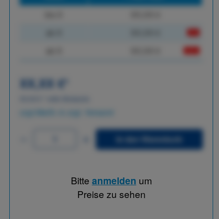
bis
X
XX,XX €
ab
X
XX,XX €
-X%
ab
X
XX,XX €
-XX%
XX,XX €
*
XX,XX €
*
netto Stückpreis
zzgl.MwSt. & zzgl. Versand
In den Warenkorb
Bitte
anmelden
um
Preise zu sehen