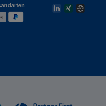
sandarten
LinkedIn
Xing
Horn Website
ung
PayPal