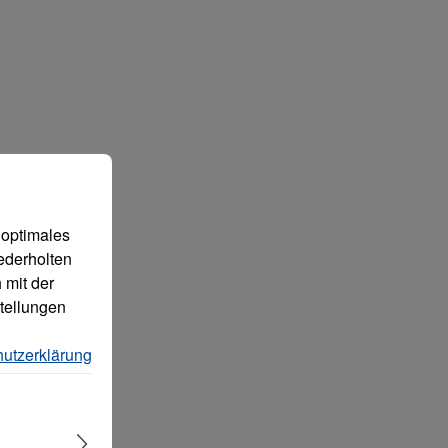
 können.
Mehr Informationen ...
 optimales
ederholten
 mit der
tellungen
utzerklärung