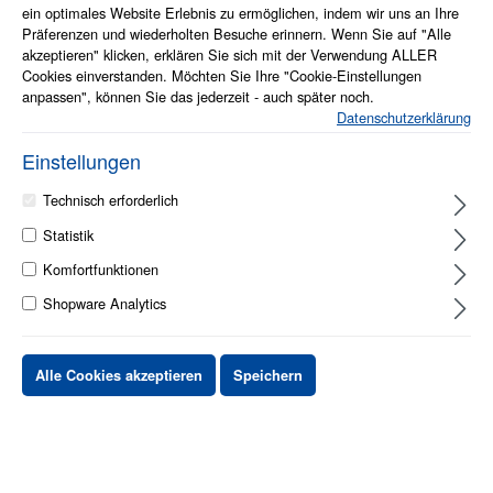
ein optimales Website Erlebnis zu ermöglichen, indem wir uns an Ihre
Präferenzen und wiederholten Besuche erinnern. Wenn Sie auf "Alle
akzeptieren" klicken, erklären Sie sich mit der Verwendung ALLER
Cookies einverstanden. Möchten Sie Ihre "Cookie-Einstellungen
anpassen", können Sie das jederzeit - auch später noch.
Info zum Artikel
Datenschutzerklärung
Feinmine für Papier und Zeichenkarton
Einstellungen
Mit weich gleitender Mine für einen satten Abstrich
Außerordentlich elastisch - besonders bruchfest
Technisch erforderlich
Gute Radierbarkeit
Mit ISO-Farbcode-Kennzeichnung
Statistik
Passend für alle Druckbleistifte
Komfortfunktionen
1 - 2 Werktage
Shopware Analytics
Stück
Preis netto
Alle Cookies akzeptieren
Speichern
bis
X
XX,XX €
ab
X
XX,XX €
-X%
ab
X
XX,XX €
-XX%