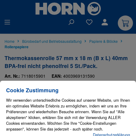
alt springen
Du hast 0 Produkte auf
Home
Bürobedarf und Betriebsausstattung
Papiere & Blöcke
Rollenpapiere
Thermokassenrolle 57 mm x 18 m (B x L) 40mm
BPA-frei nicht phenolfrei 5 St./Pack.
Art. Nr.:
7118015901
EAN:
4003969131590
Cookie-Einstellungen
OEM-Hersteller:
Neutralware
OEM-Nr.:
56157-10751
Diese Website verwendet Cookies, um eine bestmögliche Erfahrung bieten zu
Cookie Zustimmung
Neutralware
Bildergalerie überspringen
Wir verwenden unterschiedliche Cookies auf unserer Website, um Ihnen
ein optimales Website Erlebnis zu ermöglichen, indem wir uns an Ihre
Präferenzen und wiederholten Besuche erinnern. Wenn Sie auf "Alle
akzeptieren" klicken, erklären Sie sich mit der Verwendung ALLER
Cookies einverstanden. Möchten Sie Ihre "Cookie-Einstellungen
anpassen", können Sie das jederzeit - auch später noch.
Datenschutzerklärung