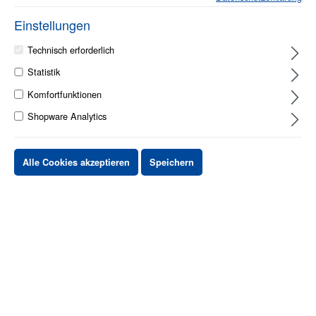
Einstellungen
Technisch erforderlich
Statistik
1 - 2 Werktage
Komfortfunktionen
Shopware Analytics
Stück
Preis netto
bis
X
XX,XX €
Alle Cookies akzeptieren
Speichern
ab
X
XX,XX €
-X%
ab
X
XX,XX €
-XX%
XX,XX €
*
XX,XX €
*
netto Stückpreis
zzgl.MwSt. & zzgl. Versand