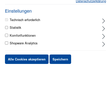
Datenschutzerklärung
Einstellungen
Technisch erforderlich
1 - 2 Werktage
Statistik
Komfortfunktionen
Shopware Analytics
Stück
Preis netto
bis
X
XX,XX €
Alle Cookies akzeptieren
Speichern
ab
X
XX,XX €
-X%
ab
X
XX,XX €
-XX%
XX,XX €
*
XX,XX €
*
netto Stückpreis
zzgl.MwSt. & zzgl. Versand