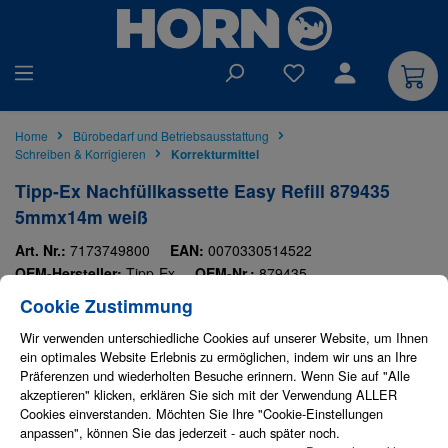
alt springen
Du hast 0 Produkte auf
Home
Bürobedarf und Betriebsausstattung
Schreiben & Korrigieren
Korrekturmittel
Tipp-Ex Nachfüllkassette Easy Refill 879435
5mmx14m weiß
Art. Nr.:
7173749800
EAN:
0070330514522
OEM-Hersteller:
Tipp-Ex
OEM-Nr.:
879435
Cookie-Einstellungen
Diese Website verwendet Cookies, um eine bestmögliche Erfahrung bieten zu
Tipp-Ex
Cookie Zustimmung
Bildergalerie überspringen
Wir verwenden unterschiedliche Cookies auf unserer Website, um Ihnen
ein optimales Website Erlebnis zu ermöglichen, indem wir uns an Ihre
Präferenzen und wiederholten Besuche erinnern. Wenn Sie auf "Alle
akzeptieren" klicken, erklären Sie sich mit der Verwendung ALLER
Cookies einverstanden. Möchten Sie Ihre "Cookie-Einstellungen
anpassen", können Sie das jederzeit - auch später noch.