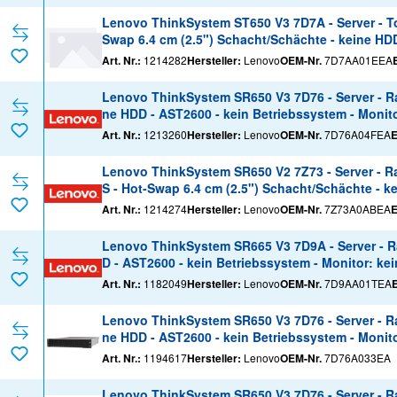
Lenovo ThinkSystem ST650 V3 7D7A - Server - Tow
Swap 6.4 cm (2.5") Schacht/Schächte - keine HDD
Art. Nr.:
1214282
Hersteller:
Lenovo
OEM-Nr.
7D7AA01EEA
Lenovo ThinkSystem SR650 V3 7D76 - Server - Rac
ne HDD - AST2600 - kein Betriebssystem - Monito
Art. Nr.:
1213260
Hersteller:
Lenovo
OEM-Nr.
7D76A04FEA
Lenovo ThinkSystem SR650 V2 7Z73 - Server - Rac
S - Hot-Swap 6.4 cm (2.5") Schacht/Schächte - k
Art. Nr.:
1214274
Hersteller:
Lenovo
OEM-Nr.
7Z73A0ABEA
Lenovo ThinkSystem SR665 V3 7D9A - Server - Ra
D - AST2600 - kein Betriebssystem - Monitor: kei
Art. Nr.:
1182049
Hersteller:
Lenovo
OEM-Nr.
7D9AA01TEA
Lenovo ThinkSystem SR650 V3 7D76 - Server - Ra
ne HDD - AST2600 - kein Betriebssystem - Monito
Art. Nr.:
1194617
Hersteller:
Lenovo
OEM-Nr.
7D76A033EA
Lenovo ThinkSystem SR650 V3 7D76 - Server - Ra