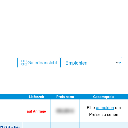
Galerieansicht
Lieferzeit
Preis netto
Gesamtpreis
Bitte
anmelden
um
XX,XX €
auf Anfrage
Preise zu sehen
2 GB - kei