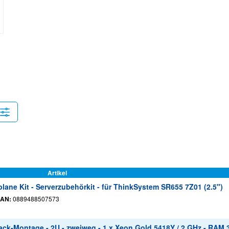
Artikel
ne Kit - Serverzubehörkit - für ThinkSystem SR655 7Z01 (2.5")
AN:
0889488507573
ck-Montage - 2U - zweiweg - 1 x Xeon Gold 5418Y / 2 GHz - RAM 3