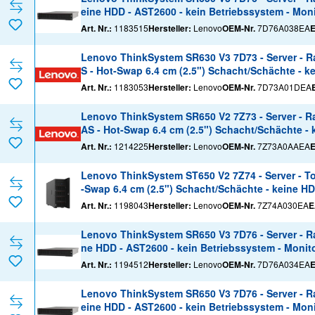
eine HDD - AST2600 - kein Betriebssystem - Moni
Art. Nr.:
1183515
Hersteller:
Lenovo
OEM-Nr.
7D76A038EA
Lenovo ThinkSystem SR630 V3 7D73 - Server - Ra
S - Hot-Swap 6.4 cm (2.5") Schacht/Schächte - k
Art. Nr.:
1183053
Hersteller:
Lenovo
OEM-Nr.
7D73A01DEA
Lenovo ThinkSystem SR650 V2 7Z73 - Server - Rac
AS - Hot-Swap 6.4 cm (2.5") Schacht/Schächte - 
Art. Nr.:
1214225
Hersteller:
Lenovo
OEM-Nr.
7Z73A0AAEA
Lenovo ThinkSystem ST650 V2 7Z74 - Server - Tow
-Swap 6.4 cm (2.5") Schacht/Schächte - keine HD
Art. Nr.:
1198043
Hersteller:
Lenovo
OEM-Nr.
7Z74A030EA
E
Lenovo ThinkSystem SR650 V3 7D76 - Server - Rac
ne HDD - AST2600 - kein Betriebssystem - Monito
Art. Nr.:
1194512
Hersteller:
Lenovo
OEM-Nr.
7D76A034EA
Lenovo ThinkSystem SR650 V3 7D76 - Server - Ra
eine HDD - AST2600 - kein Betriebssystem - Moni