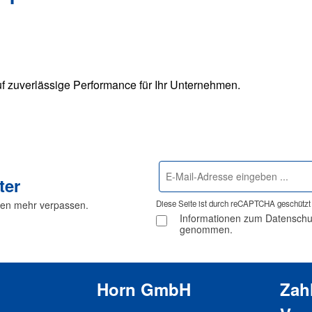
f zuverlässige Performance für Ihr Unternehmen.
E-
ter
Mail-
Adresse
nen mehr verpassen.
Diese Seite ist durch reCAPTCHA geschützt 
*
Informationen zum Datenschutz
genommen.
Horn GmbH
Zah