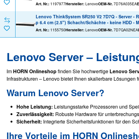
Art. Nr.:
1197977
Hersteller:
Lenovo
OEM-Nr.
7D76A035EA
Lenovo ThinkSystem SR250 V2 7D7Q - Server - Ra
p 6.4 cm (2.5") Schacht/Schächte - keine HDD - M
Art. Nr.:
1155750
Hersteller:
Lenovo
OEM-Nr.
7D7QA02NEA
Lenovo Server – Leistun
Im
HORN Onlineshop
finden Sie hochwertige
Lenovo Serv
Infrastrukturen – Lenovo bietet Ihnen skalierbare Lösungen f
Warum Lenovo Server?
Hohe Leistung:
Leistungsstarke Prozessoren und Spei
Zuverlässigkeit:
Robuste Hardware für unterbrechungsf
Sicherheit:
Integrierte Sicherheitsfunktionen für den Sc
Ihre Vorteile im HORN Onlines