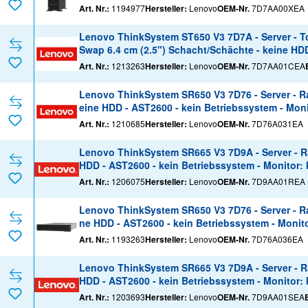
Art. Nr.:
1194977
Hersteller:
Lenovo
OEM-Nr.
7D7AA00XEA
Lenovo ThinkSystem ST650 V3 7D7A - Server - Tow
Swap 6.4 cm (2.5") Schacht/Schächte - keine HDD
Art. Nr.:
1213263
Hersteller:
Lenovo
OEM-Nr.
7D7AA01CEA
Lenovo ThinkSystem SR650 V3 7D76 - Server - Ra
eine HDD - AST2600 - kein Betriebssystem - Moni
Art. Nr.:
1210685
Hersteller:
Lenovo
OEM-Nr.
7D76A031EA
Lenovo ThinkSystem SR665 V3 7D9A - Server - Ra
HDD - AST2600 - kein Betriebssystem - Monitor: 
Art. Nr.:
1206075
Hersteller:
Lenovo
OEM-Nr.
7D9AA01REA
Lenovo ThinkSystem SR650 V3 7D76 - Server - Ra
ne HDD - AST2600 - kein Betriebssystem - Monito
Art. Nr.:
1193263
Hersteller:
Lenovo
OEM-Nr.
7D76A036EA
Lenovo ThinkSystem SR665 V3 7D9A - Server - Ra
HDD - AST2600 - kein Betriebssystem - Monitor: 
Art. Nr.:
1203693
Hersteller:
Lenovo
OEM-Nr.
7D9AA01SEA