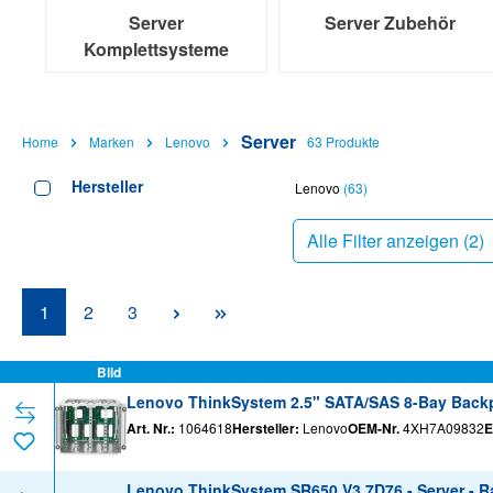
Server
Server Zubehör
Komplettsysteme
Server
Home
Marken
Lenovo
63 Produkte
Hersteller
Lenovo
(63)
Alle Filter anzeigen (
2
)
Seite
Seite
Seite
1
2
3
Bild
Lenovo ThinkSystem 2.5" SATA/SAS 8-Bay Backpla
Art. Nr.:
1064618
Hersteller:
Lenovo
OEM-Nr.
4XH7A09832
E
Lenovo ThinkSystem SR650 V3 7D76 - Server - Ra