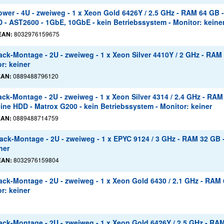
er - 4U - zweiweg - 1 x Xeon Gold 6426Y / 2.5 GHz - RAM 64 GB -
 - AST2600 - 1GbE, 10GbE - kein Betriebssystem - Monitor: keine
EAN:
8032976159675
k-Montage - 2U - zweiweg - 1 x Xeon Silver 4410Y / 2 GHz - RAM 
r: keiner
EAN:
0889488796120
k-Montage - 2U - zweiweg - 1 x Xeon Silver 4314 / 2.4 GHz - RAM
eine HDD - Matrox G200 - kein Betriebssystem - Monitor: keiner
EAN:
0889488714759
ck-Montage - 2U - zweiweg - 1 x EPYC 9124 / 3 GHz - RAM 32 GB 
ner
EAN:
8032976159804
ck-Montage - 2U - zweiweg - 1 x Xeon Gold 6430 / 2.1 GHz - RAM 
r: keiner
ck-Montage - 2U - zweiweg - 1 x Xeon Gold 6426Y / 2.5 GHz - RAM