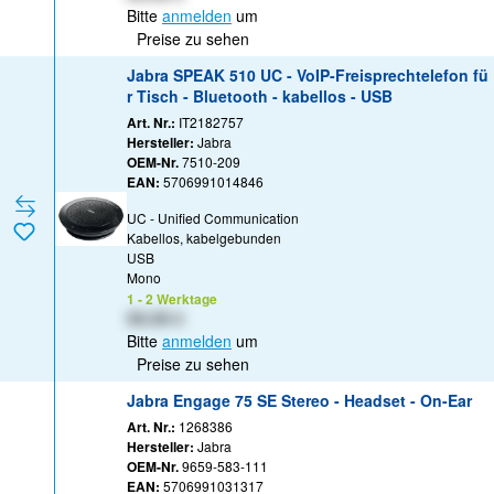
Bitte
anmelden
um
Preise zu sehen
Jabra SPEAK 510 UC - VoIP-Freisprechtelefon fü
r Tisch - Bluetooth - kabellos - USB
Art. Nr.:
IT2182757
Hersteller:
Jabra
OEM-Nr.
7510-209
EAN:
5706991014846
UC - Unified Communication
Kabellos, kabelgebunden
USB
Mono
1 - 2 Werktage
XX,XX €
Bitte
anmelden
um
Preise zu sehen
Jabra Engage 75 SE Stereo - Headset - On-Ear
Art. Nr.:
1268386
Hersteller:
Jabra
OEM-Nr.
9659-583-111
EAN:
5706991031317