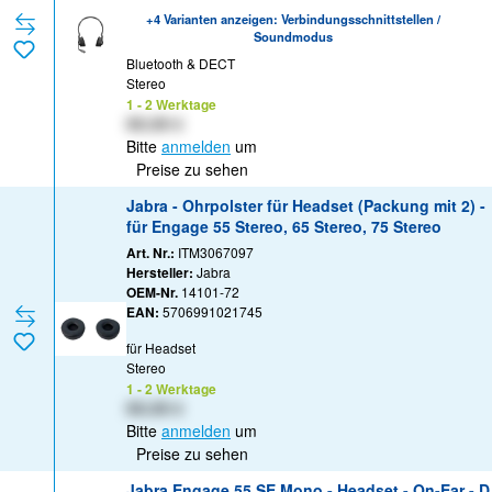
+4 Varianten anzeigen: Verbindungsschnittstellen /
Soundmodus
Bluetooth & DECT
Stereo
1 - 2 Werktage
XX,XX €
Bitte
anmelden
um
Preise zu sehen
Jabra - Ohrpolster für Headset (Packung mit 2) -
für Engage 55 Stereo, 65 Stereo, 75 Stereo
Art. Nr.:
ITM3067097
Hersteller:
Jabra
OEM-Nr.
14101-72
EAN:
5706991021745
für Headset
Stereo
1 - 2 Werktage
XX,XX €
Bitte
anmelden
um
Preise zu sehen
Jabra Engage 55 SE Mono - Headset - On-Ear - D