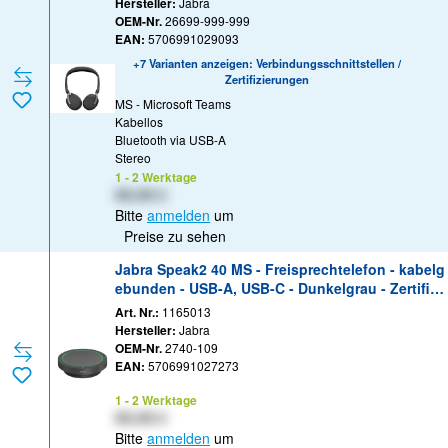
Hersteller:
Jabra
OEM-Nr.
26699-999-999
EAN:
5706991029093
+7 Varianten anzeigen: Verbindungsschnittstellen /
Zertifizierungen
MS - Microsoft Teams
Kabellos
Bluetooth via USB-A
Stereo
1 - 2 Werktage
XX,XX €
Bitte
anmelden
um
Preise zu sehen
Jabra Speak2 40 MS - Freisprechtelefon - kabelg
ebunden - USB-A, USB-C - Dunkelgrau - Zertifizi
ert für Microsoft Teams
Art. Nr.:
1165013
Hersteller:
Jabra
OEM-Nr.
2740-109
EAN:
5706991027273
1 - 2 Werktage
XX,XX €
Bitte
anmelden
um