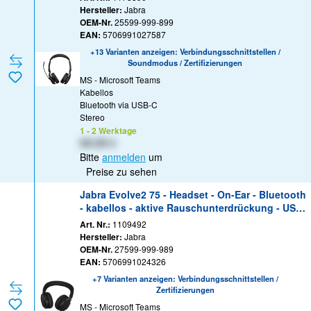
Webex Certified, Alcatel-Lucent-zertifiziert, Avay
Hersteller:
Jabra
a Certified, Unify Certified, MFi Certified, Google
OEM-Nr.
25599-999-899
Meet Certifie
EAN:
5706991027587
+13 Varianten anzeigen: Verbindungsschnittstellen /
Soundmodus / Zertifizierungen
MS - Microsoft Teams
Kabellos
Bluetooth via USB-C
Stereo
1 - 2 Werktage
XX,XX €
Bitte
anmelden
um
Preise zu sehen
Jabra Evolve2 75 - Headset - On-Ear - Bluetooth
- kabellos - aktive Rauschunterdrückung - USB-
A - Geräuschisolierung - Schwarz - mit Ladestati
Art. Nr.:
1109492
on - Zertifiziert für Microsoft Teams
Hersteller:
Jabra
OEM-Nr.
27599-999-989
EAN:
5706991024326
+7 Varianten anzeigen: Verbindungsschnittstellen /
Zertifizierungen
MS - Microsoft Teams