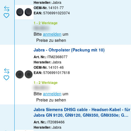
Hersteller:
Jabra
OEM-Nr.
14101-77
EAN:
5706991023374
1 - 2 Werktage
XX,XX €
Bitte
anmelden
um
Preise zu sehen
Jabra - Ohrpolster (Packung mit 10)
Art. Nr.:
ITM2368077
Hersteller:
Jabra
OEM-Nr.
14101-46
EAN:
5706991017618
1 - 2 Werktage
XX,XX €
Bitte
anmelden
um
Preise zu sehen
Jabra Siemens DHSG cable - Headset-Kabel - für
Jabra GN 9120, GN9120, GN9350, GN9350e; GO
6430, 6470
Art. Nr.:
IT2089466
Hersteller:
Jabra