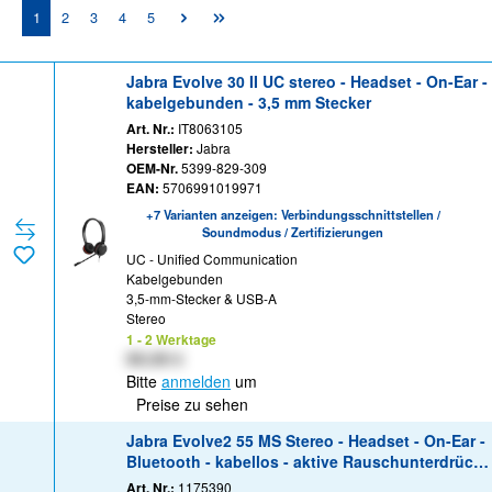
Seite
Seite
Seite
Seite
Seite
1
2
3
4
5
Jabra Evolve 30 II UC stereo - Headset - On-Ear -
kabelgebunden - 3,5 mm Stecker
Art. Nr.:
IT8063105
Hersteller:
Jabra
OEM-Nr.
5399-829-309
EAN:
5706991019971
+7 Varianten anzeigen: Verbindungsschnittstellen /
Soundmodus / Zertifizierungen
UC - Unified Communication
Kabelgebunden
3,5-mm-Stecker & USB-A
Stereo
1 - 2 Werktage
XX,XX €
Bitte
anmelden
um
Preise zu sehen
Jabra Evolve2 55 MS Stereo - Headset - On-Ear -
Bluetooth - kabellos - aktive Rauschunterdrück
ung - USB-C - Schwarz - Zoom Certified, Cisco
Art. Nr.:
1175390