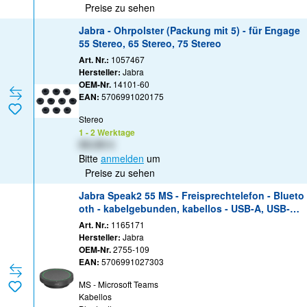
Preise zu sehen
Jabra - Ohrpolster (Packung mit 5) - für Engage
55 Stereo, 65 Stereo, 75 Stereo
Art. Nr.:
1057467
Hersteller:
Jabra
OEM-Nr.
14101-60
EAN:
5706991020175
Stereo
1 - 2 Werktage
XX,XX €
Bitte
anmelden
um
Preise zu sehen
Jabra Speak2 55 MS - Freisprechtelefon - Blueto
oth - kabelgebunden, kabellos - USB-A, USB-C -
Dunkelgrau - Zertifiziert für Microsoft Teams, Mi
Art. Nr.:
1165171
crosoft Swift Pair-zertifiziert
Hersteller:
Jabra
OEM-Nr.
2755-109
EAN:
5706991027303
MS - Microsoft Teams
Kabellos