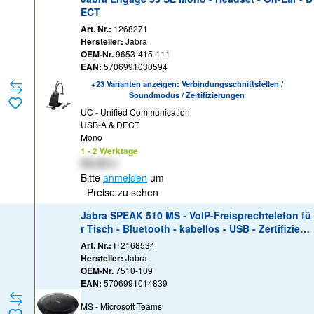
ECT
Art. Nr.:
1268271
Hersteller:
Jabra
OEM-Nr.
9653-415-111
EAN:
5706991030594
+23 Varianten anzeigen: Verbindungsschnittstellen /
Soundmodus / Zertifizierungen
UC - Unified Communication
USB-A & DECT
Mono
1 - 2 Werktage
XX,XX €
Bitte
anmelden
um
Preise zu sehen
Jabra SPEAK 510 MS - VoIP-Freisprechtelefon fü
r Tisch - Bluetooth - kabellos - USB - Zertifiziert
für Skype für Unternehmen
Art. Nr.:
IT2168534
Hersteller:
Jabra
OEM-Nr.
7510-109
EAN:
5706991014839
MS - Microsoft Teams