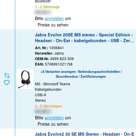
Bluetooth
1 - 2 Werktage
XX,XX €
Bitte
anmelden
um
Preise zu sehen
Jabra Evolve 20SE MS stereo - Special Edition -
Headset - On-Ear - kabelgebunden - USB - Zertifi
ziert für Skype für Unternehmen
Art. Nr.:
1006841
Hersteller:
Jabra
OEM-Nr.
4999-823-309
EAN:
5706991021158
+8 Varianten anzeigen: Verbindungsschnittstellen /
Soundmodus / Zertifizierungen
MS - Microsoft Teams
Kabelgebunden
USB-A
Stereo
3 - 5 Werktagen
XX,XX €
Bitte
anmelden
um
Preise zu sehen
Jabra Evolve2 30 SE MS Stereo - Headset - On-E