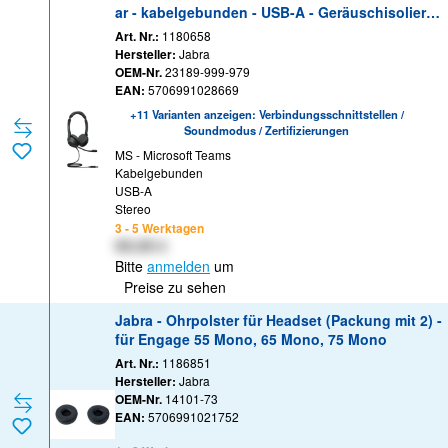
ar - kabelgebunden - USB-A - Geräuschisolierun
g - Zertifiziert für Microsoft Teams
Art. Nr.:
1180658
Hersteller:
Jabra
OEM-Nr.
23189-999-979
EAN:
5706991028669
+11 Varianten anzeigen: Verbindungsschnittstellen /
Soundmodus / Zertifizierungen
MS - Microsoft Teams
Kabelgebunden
USB-A
Stereo
3 - 5 Werktagen
XX,XX €
Bitte
anmelden
um
Preise zu sehen
Jabra - Ohrpolster für Headset (Packung mit 2) -
für Engage 55 Mono, 65 Mono, 75 Mono
Art. Nr.:
1186851
Hersteller:
Jabra
OEM-Nr.
14101-73
EAN:
5706991021752