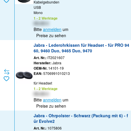
Kabelgebunden
USB
Mono
1 - 2 Werktage
XX,XX €
Bitte
anmelden
um
Preise zu sehen
Jabra - Lederohrkissen für Headset - für PRO 94
60, 9460 Duo, 9465 Duo, 9470
Art. Nr.:
IT2021607
Hersteller:
Jabra
OEM-Nr.
14101-19
EAN:
5706991010213
für Headset
1 - 2 Werktage
XX,XX €
Bitte
anmelden
um
Preise zu sehen
Jabra - Ohrpolster - Schwarz (Packung mit 6) - f
ür Evolve2
Art. Nr.:
1075806