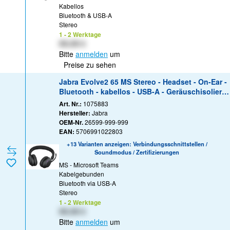
Kabellos
Bluetooth & USB-A
Stereo
1 - 2 Werktage
XX,XX €
Bitte
anmelden
um
Preise zu sehen
Jabra Evolve2 65 MS Stereo - Headset - On-Ear -
Bluetooth - kabellos - USB-A - Geräuschisolieru
ng - Schwarz - Zertifiziert für Microsoft Teams
Art. Nr.:
1075883
Hersteller:
Jabra
OEM-Nr.
26599-999-999
EAN:
5706991022803
+13 Varianten anzeigen: Verbindungsschnittstellen /
Soundmodus / Zertifizierungen
MS - Microsoft Teams
Kabelgebunden
Bluetooth via USB-A
Stereo
1 - 2 Werktage
XX,XX €
Bitte
anmelden
um