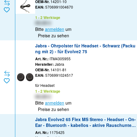
OEM-Nr.
14201-10
EAN:
5706991004670
1 - 2 Werktage
XX,XX €
Bitte
anmelden
um
Preise zu sehen
Jabra - Ohrpolster für Headset - Schwarz (Packu
ng mit 2) - für Evolve2 75
Art. Nr.:
ITM4305955
Hersteller:
Jabra
OEM-Nr.
14101-81
EAN:
5706991024517
für Headset
1 - 2 Werktage
XX,XX €
Bitte
anmelden
um
Preise zu sehen
Jabra Evolve2 65 Flex MS Stereo - Headset - On-
Ear - Bluetooth - kabellos - aktive Rauschunterd
rückung - USB-A - Schwarz - Zertifiziert für Micro
Art. Nr.:
1175425
soft Teams