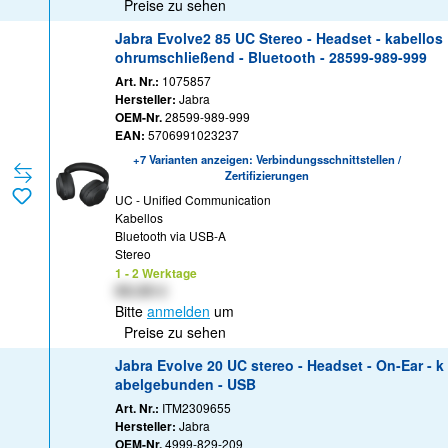
Preise zu sehen
Jabra Evolve2 85 UC Stereo - Headset - kabellos
ohrumschließend - Bluetooth - 28599-989-999
Art. Nr.:
1075857
Hersteller:
Jabra
OEM-Nr.
28599-989-999
EAN:
5706991023237
+7 Varianten anzeigen: Verbindungsschnittstellen /
Zertifizierungen
UC - Unified Communication
Kabellos
Bluetooth via USB-A
Stereo
1 - 2 Werktage
XX,XX €
Bitte
anmelden
um
Preise zu sehen
Jabra Evolve 20 UC stereo - Headset - On-Ear - k
abelgebunden - USB
Art. Nr.:
ITM2309655
Hersteller:
Jabra
OEM-Nr.
4999-829-209