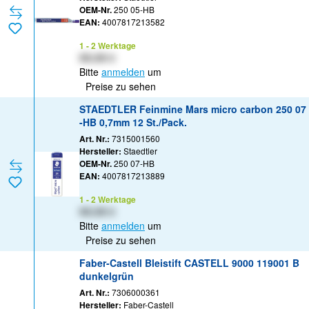
OEM-Nr.
250 05-HB
EAN:
4007817213582
1 - 2 Werktage
XX,XX €
Bitte
anmelden
um
Preise zu sehen
STAEDTLER Feinmine Mars micro carbon 250 07
-HB 0,7mm 12 St./Pack.
Art. Nr.:
7315001560
Hersteller:
Staedtler
OEM-Nr.
250 07-HB
EAN:
4007817213889
1 - 2 Werktage
XX,XX €
Bitte
anmelden
um
Preise zu sehen
Faber-Castell Bleistift CASTELL 9000 119001 B
dunkelgrün
Art. Nr.:
7306000361
Hersteller:
Faber-Castell