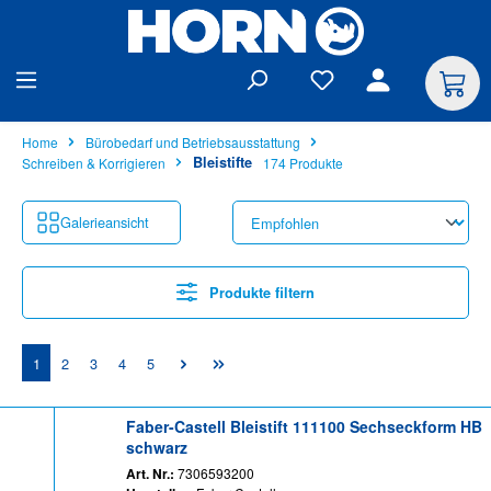
alt springen
Home
Bürobedarf und Betriebsausstattung
Bleistifte
Schreiben & Korrigieren
174 Produkte
Galerieansicht
Produkte filtern
Seite
Seite
Seite
Seite
Seite
1
2
3
4
5
Faber-Castell Bleistift 111100 Sechseckform HB
schwarz
Art. Nr.:
7306593200