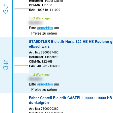
Hersteller:
Faber-Castell
OEM-Nr.
111100
EAN:
4005401111009
1 - 2 Werktage
XX,XX €
Bitte
anmelden
um
Preise zu sehen
STAEDTLER Bleistift Noris 122-HB HB Radierer g
elb/schwarz
Art. Nr.:
7306037460
Hersteller:
Staedtler
OEM-Nr.
122-HB
EAN:
4007817106365
1 - 2 Werktage
XX,XX €
Bitte
anmelden
um
Preise zu sehen
Faber-Castell Bleistift CASTELL 9000 119000 HB
dunkelgrün
Art. Nr.:
7306000360
Faber-Castell