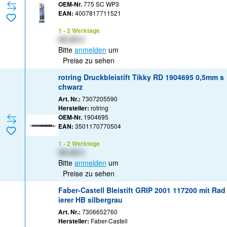
OEM-Nr.
775 SC WP3
EAN:
4007817711521
1 - 2 Werktage
XX,XX €
Bitte
anmelden
um
Preise zu sehen
rotring Druckbleistift Tikky RD 1904695 0,5mm s
chwarz
Art. Nr.:
7307205590
Hersteller:
rotring
OEM-Nr.
1904695
EAN:
3501170770504
1 - 2 Werktage
XX,XX €
Bitte
anmelden
um
Preise zu sehen
Faber-Castell Bleistift GRIP 2001 117200 mit Rad
ierer HB silbergrau
Art. Nr.:
7306652760
Hersteller:
Faber-Castell