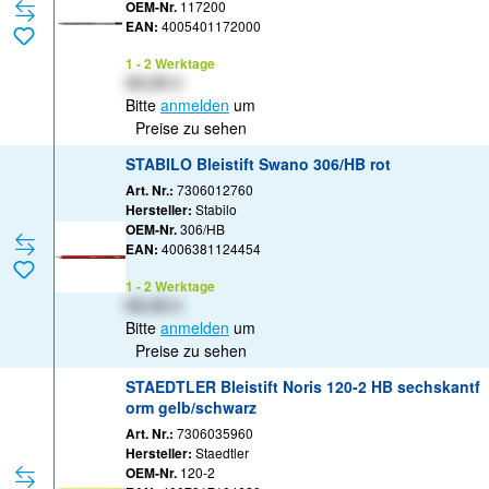
OEM-Nr.
117200
EAN:
4005401172000
1 - 2 Werktage
XX,XX €
Bitte
anmelden
um
Preise zu sehen
STABILO Bleistift Swano 306/HB rot
Art. Nr.:
7306012760
Hersteller:
Stabilo
OEM-Nr.
306/HB
EAN:
4006381124454
1 - 2 Werktage
XX,XX €
Bitte
anmelden
um
Preise zu sehen
STAEDTLER Bleistift Noris 120-2 HB sechskantf
orm gelb/schwarz
Art. Nr.:
7306035960
Hersteller:
Staedtler
OEM-Nr.
120-2