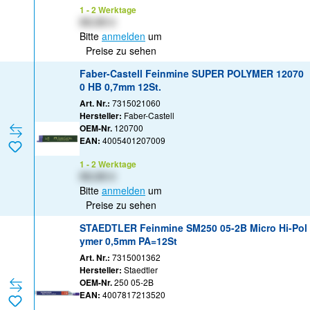
1 - 2 Werktage
XX,XX €
Bitte
anmelden
um
Preise zu sehen
Faber-Castell Feinmine SUPER POLYMER 12070
0 HB 0,7mm 12St.
Art. Nr.:
7315021060
Hersteller:
Faber-Castell
OEM-Nr.
120700
EAN:
4005401207009
1 - 2 Werktage
XX,XX €
Bitte
anmelden
um
Preise zu sehen
STAEDTLER Feinmine SM250 05-2B Micro Hi-Pol
ymer 0,5mm PA=12St
Art. Nr.:
7315001362
Hersteller:
Staedtler
OEM-Nr.
250 05-2B
EAN:
4007817213520