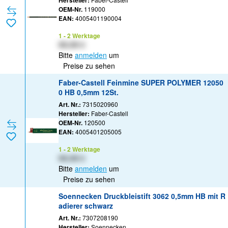
Hersteller:
OEM-Nr.
119000
EAN:
4005401190004
1 - 2 Werktage
XX,XX €
Bitte
anmelden
um
Preise zu sehen
Faber-Castell Feinmine SUPER POLYMER 12050
0 HB 0,5mm 12St.
Art. Nr.:
7315020960
Hersteller:
Faber-Castell
OEM-Nr.
120500
EAN:
4005401205005
1 - 2 Werktage
XX,XX €
Bitte
anmelden
um
Preise zu sehen
Soennecken Druckbleistift 3062 0,5mm HB mit R
adierer schwarz
Art. Nr.:
7307208190
Hersteller:
Soennecken