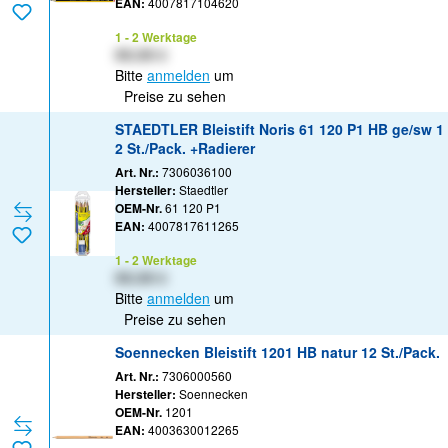
EAN:
4007817104620
1 - 2 Werktage
XX,XX €
Bitte
anmelden
um
Preise zu sehen
STAEDTLER Bleistift Noris 61 120 P1 HB ge/sw 1
2 St./Pack. +Radierer
Art. Nr.:
7306036100
Hersteller:
Staedtler
OEM-Nr.
61 120 P1
EAN:
4007817611265
1 - 2 Werktage
XX,XX €
Bitte
anmelden
um
Preise zu sehen
Soennecken Bleistift 1201 HB natur 12 St./Pack.
Art. Nr.:
7306000560
Hersteller:
Soennecken
OEM-Nr.
1201
EAN:
4003630012265