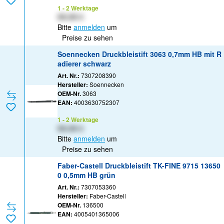
1 - 2 Werktage
XX,XX €
Bitte
anmelden
um
Preise zu sehen
Soennecken Druckbleistift 3063 0,7mm HB mit R
adierer schwarz
Art. Nr.:
7307208390
Hersteller:
Soennecken
OEM-Nr.
3063
EAN:
4003630752307
1 - 2 Werktage
XX,XX €
Bitte
anmelden
um
Preise zu sehen
Faber-Castell Druckbleistift TK-FINE 9715 13650
0 0,5mm HB grün
Art. Nr.:
7307053360
Hersteller:
Faber-Castell
OEM-Nr.
136500
EAN:
4005401365006