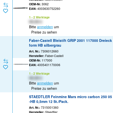
OEM-Nr.
3062
EAN:
4003630752260
1 - 2 Werktage
XX,XX €
Bitte
anmelden
um
Preise zu sehen
Faber-Castell Bleistift GRIP 2001 117000 Dreieck
form HB silbergrau
Art. Nr.:
7306012660
Hersteller:
Faber-Castell
OEM-Nr.
117000
EAN:
4005401170006
1 - 2 Werktage
XX,XX €
Bitte
anmelden
um
Preise zu sehen
STAEDTLER Feinmine Mars micro carbon 250 05
-HB 0,5mm 12 St./Pack.
Art. Nr.:
7315001360
Hersteller:
Staedtler