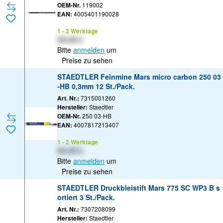
OEM-Nr.
119002
EAN:
4005401190028
1 - 2 Werktage
XX,XX €
Bitte
anmelden
um
Preise zu sehen
STAEDTLER Feinmine Mars micro carbon 250 03
-HB 0,3mm 12 St./Pack.
Art. Nr.:
7315001260
Hersteller:
Staedtler
OEM-Nr.
250 03-HB
EAN:
4007817213407
1 - 2 Werktage
XX,XX €
Bitte
anmelden
um
Preise zu sehen
STAEDTLER Druckbleistift Mars 775 SC WP3 B s
ortiert 3 St./Pack.
Art. Nr.:
7307208099
Hersteller:
Staedtler